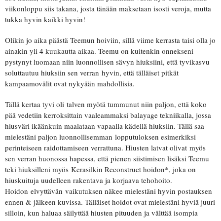
viikonloppu siis takana, josta tänään maksetaan isosti veroja, mutta
tukka hyvin kaikki hyvin!
Olikin jo aika päästä Teemun hoiviin, sillä viime kerrasta taisi olla jo
ainakin yli 4 kuukautta aikaa. Teemu on kuitenkin onnekseni
pystynyt luomaan niin luonnollisen sävyn hiuksiini, että tyvikasvu
soluttautuu hiuksiin sen verran hyvin, että tälläiset pitkät
kampaamovälit ovat nykyään mahdollisia.
Tällä kertaa tyvi oli talven myötä tummunut niin paljon, että koko
pää vedetiin kerroksittain vaaleammaksi balayage tekniikalla, jossa
hiusväri ikäänkuin maalataan vapaalla kädellä hiuksiin. Tällä saa
mielestäni paljon luonnollisemman lopputuloksen esimerkiksi
perinteiseen raidottamiseen verrattuna. Hiusten latvat olivat myös
sen verran huonossa hapessa, että pienen siistimisen lisäksi Teemu
teki hiuksilleni myös Kerasilkin Reconstruct hoidon*, joka on
hiuskuituja uudelleen rakentava ja korjaava tehohoito.
Hoidon elvyttävän vaikutuksen näkee mielestäni hyvin postauksen
ennen & jälkeen kuvissa. Tälläiset hoidot ovat mielestäni hyviä juuri
silloin, kun haluaa säilyttää hiusten pituuden ja välttää isompia