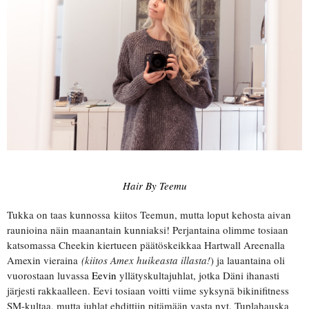
Hair By Teemu
Tukka on taas kunnossa kiitos Teemun, mutta loput kehosta aivan
raunioina näin maanantain kunniaksi! Perjantaina olimme tosiaan
katsomassa Cheekin kiertueen päätöskeikkaa Hartwall Areenalla
Amexin vieraina
(kiitos Amex huikeasta illasta!
) ja lauantaina oli
vuorostaan luvassa
Eevin
yllätyskultajuhlat, jotka Däni ihanasti
järjesti rakkaalleen. Eevi tosiaan voitti viime syksynä bikinifitness
SM-kultaa, mutta juhlat ehdittiin pitämään vasta nyt. Tuplahauska