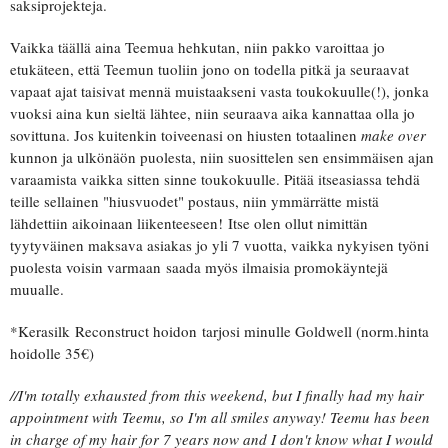
saksiprojekteja.
Vaikka täällä aina Teemua hehkutan, niin pakko varoittaa jo
etukäteen, että Teemun tuoliin jono on todella pitkä ja seuraavat
vapaat ajat taisivat mennä muistaakseni vasta toukokuulle(!), jonka
vuoksi aina kun sieltä lähtee, niin seuraava aika kannattaa olla jo
sovittuna. Jos kuitenkin toiveenasi on hiusten totaalinen
make over
kunnon ja ulkönäön puolesta, niin suosittelen sen ensimmäisen ajan
varaamista vaikka sitten sinne toukokuulle. Pitää itseasiassa tehdä
teille sellainen "hiusvuodet" postaus, niin ymmärrätte mistä
lähdettiin aikoinaan liikenteeseen! Itse olen ollut nimittän
tyytyväinen maksava asiakas jo yli 7 vuotta, vaikka nykyisen työni
puolesta voisin varmaan saada myös ilmaisia promokäyntejä
muualle.
*Kerasilk Reconstruct hoidon tarjosi minulle Goldwell (norm.hinta
hoidolle 35€)
//I'm totally exhausted from this weekend, but I finally had my hair
appointment with Teemu, so I'm all smiles anyway! Teemu has been
in charge of my hair for 7 years now and I don't know what I would