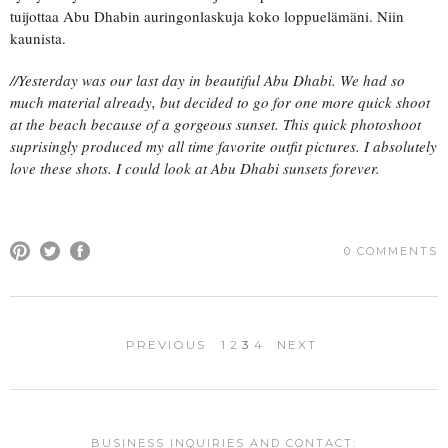
tuijottaa Abu Dhabin auringonlaskuja koko loppuelämäni. Niin
kaunista.
//Yesterday was our last day in beautiful Abu Dhabi. We had so
much material already, but decided to go for one more quick shoot
at the beach because of a gorgeous sunset. This quick photoshoot
suprisingly produced my all time favorite outfit pictures. I absolutely
love these shots. I could look at Abu Dhabi sunsets forever.
0 COMMENTS
PREVIOUS
1
2
3
4
NEXT
BUSINESS INQUIRIES AND CONTACT: