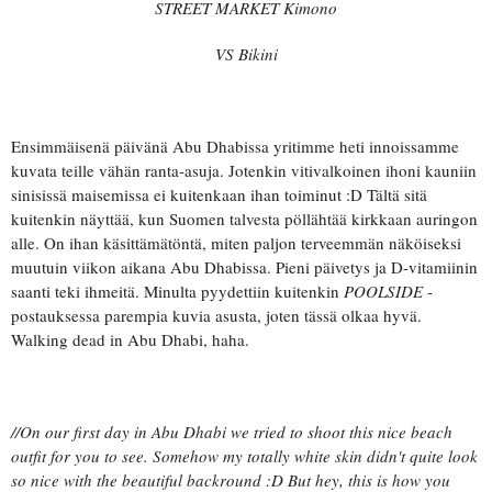
STREET MARKET Kimono
VS Bikini
Ensimmäisenä päivänä Abu Dhabissa yritimme heti innoissamme
kuvata teille vähän ranta-asuja. Jotenkin vitivalkoinen ihoni kauniin
sinisissä maisemissa ei kuitenkaan ihan toiminut :D Tältä sitä
kuitenkin näyttää, kun Suomen talvesta pöllähtää kirkkaan auringon
alle. On ihan käsittämätöntä, miten paljon terveemmän näköiseksi
muutuin viikon aikana Abu Dhabissa. Pieni päivetys ja D-vitamiinin
saanti teki ihmeitä. Minulta pyydettiin kuitenkin
POOLSIDE
-
postauksessa parempia kuvia asusta, joten tässä olkaa hyvä.
Walking dead in Abu Dhabi, haha.
//On our first day in Abu Dhabi we tried to shoot this nice beach
outfit for you to see. Somehow my totally white skin didn't quite look
so nice with the beautiful backround :D But hey, this is how you