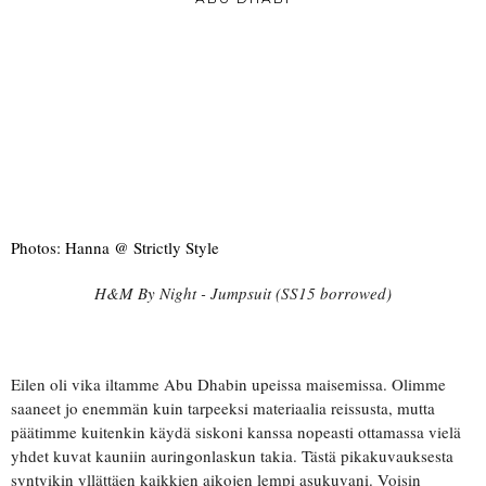
Photos: Hanna @ Strictly Style
H&M By Night - Jumpsuit (SS15 borrowed)
Eilen oli vika iltamme Abu Dhabin upeissa maisemissa. Olimme
saaneet jo enemmän kuin tarpeeksi materiaalia reissusta, mutta
päätimme kuitenkin käydä siskoni kanssa nopeasti ottamassa vielä
yhdet kuvat kauniin auringonlaskun takia. Tästä pikakuvauksesta
syntyikin yllättäen kaikkien aikojen lempi asukuvani. Voisin