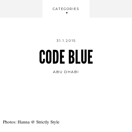
BEAUTY
CATEGORIES
WELLBEING
VIDEOS
31.1.2015
CODE BLUE
ABU DHABI
Photos: Hanna @ Strictly Style